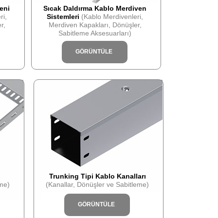
eni
Sıcak Daldırma Kablo Merdiven
ri,
Sistemleri
(Kablo Merdivenleri,
r,
Merdiven Kapakları, Dönüşler,
Sabitleme Aksesuarları)
GÖRÜNTÜLE
ı
Trunking Tipi Kablo Kanalları
me)
(Kanallar, Dönüşler ve Sabitleme)
GÖRÜNTÜLE